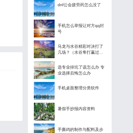
dnf公会疲劳药怎么没了
手机怎么举报让对方qq封
号
马龙与水谷精彩对决打了
几场？（水谷隼打赢过哪
些国乒？）
选专业掉坑了该怎么办 专
业选择后悔怎么办
手机桌面整理分类软件
暑假手抄报内容资料
手撕鸡的制作与配料及步