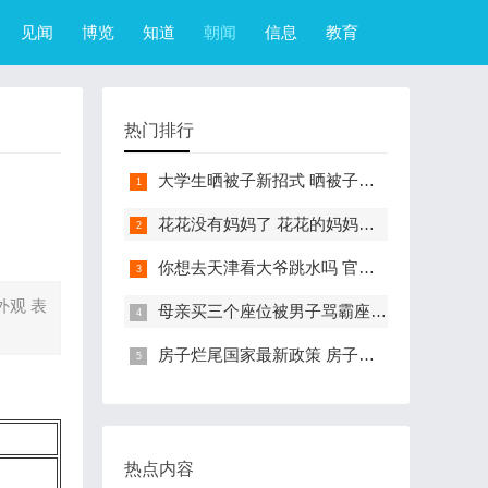
见闻
博览
知道
朝闻
信息
教育
热门排行
大学生晒被子新招式 晒被子新花样实在太机智
花花没有妈妈了 花花的妈妈是哪只大熊猫
你想去天津看大爷跳水吗 官方回应天津大爷跳水成打卡点
外观 表
母亲买三个座位被男子骂霸座 女子买3个座位被无座大爷骂哭怎么回事
房子烂尾国家最新政策 房子烂尾了该找哪个部门解决?
热点内容