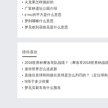
火龙果怎样挑好的
广富林遗址公园介绍
e mc的平方是什么意思
梦到咽喉什么意思
梦见收到花收花是什么意思
猜你喜欢
2018世界杯摩洛哥队战绩？（摩洛哥2018世界杯战
迷你世界怎么送皮肤
直接任意球和间接任意球是怎么判罚的？（定位球和
有区别没咯？）
5t等于多少排量
梦见买新车有什么预兆