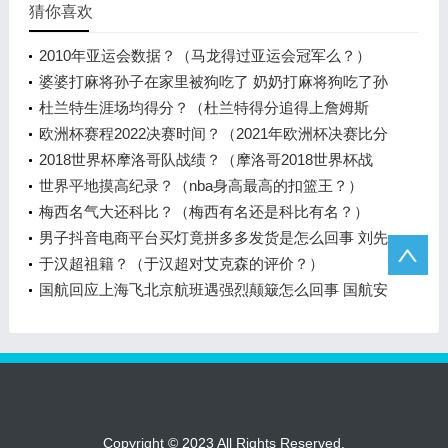
猜你喜欢
2010年亚运会数据？（马龙得过亚运会冠军么？）
婆婆打麻将孙子在家里被狗吃了 奶奶打麻将狗吃了孙
子是真事吗？
杜兰特生涯场均得分？（杜兰特得分追得上詹姆斯
吗？）
欧洲杯赛程2022决赛时间？（2021年欧洲杯决赛比分
结果公布？）
2018世界杯摩洛哥队战绩？（摩洛哥2018世界杯战
绩？）
世界平地摸高纪录？（nba身高最高的扣篮王？）
梅西名气大还科比？（梅西有名还是科比有名？）
男子抖音电商平台买灯竟拼多多发货是怎么回事 刘先
生称感觉被欺骗赚差价进行了退款
于汉超祖籍？（于汉超对艾克森的评价？）
国航回应上海飞北京航班遇强烈颠簸怎么回事 国航安
排专人陪同受伤旅客和乘务员前往医院治疗
Copyright © 2023 All Rights Reserved.