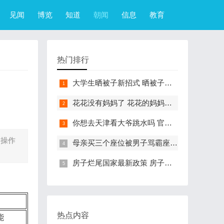
见闻
博览
知道
朝闻
信息
教育
热门排行
大学生晒被子新招式 晒被子新花样实在太机智
花花没有妈妈了 花花的妈妈是哪只大熊猫
你想去天津看大爷跳水吗 官方回应天津大爷跳水成打卡点
 操作
母亲买三个座位被男子骂霸座 女子买3个座位被无座大爷骂哭怎么回事
房子烂尾国家最新政策 房子烂尾了该找哪个部门解决?
热点内容
能