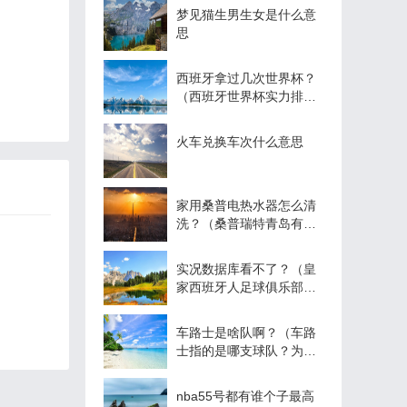
梦见猫生男生女是什么意
思
西班牙拿过几次世界杯？
（西班牙世界杯实力排
名？）
火车兑换车次什么意思
家用桑普电热水器怎么清
洗？（桑普瑞特青岛有限
公司怎么样？）
实况数据库看不了？（皇
家西班牙人足球俱乐部世
界排名？）
车路士是啥队啊？（车路
士指的是哪支球队？为什
么？）
nba55号都有谁个子最高