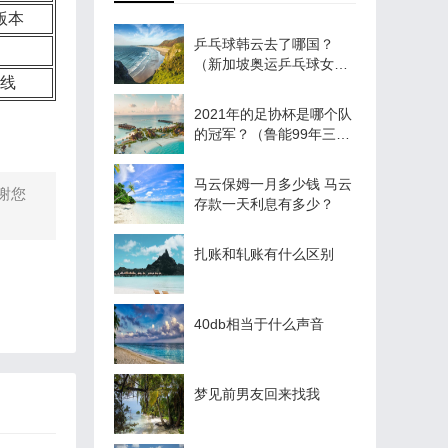
版本
乒乓球韩云去了哪国？
（新加坡奥运乒乓球女队
线
哪两个人参赛的分别输给
谁？）
2021年的足协杯是哪个队
的冠军？（鲁能99年三冠
王是指哪三个？）
马云保姆一月多少钱 马云
谢您
存款一天利息有多少？
扎账和轧账有什么区别
40db相当于什么声音
梦见前男友回来找我