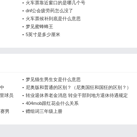
火车票靠近窗口的是哪几个号
dnf公会疲劳药怎么没了
火车票候补到底是什么意思
梦见蜜蜂蜂王
5英寸是多少厘米
梦见猫生男生女是什么意思
中
尼奥版和普通的区别？（尼奥国狂和国狂的区别？）
里球员
转业退休养老金消息 转业干部到地方退休待遇规定
404mob跟红花会什么关系
乒赛男
赠组词三年级上册