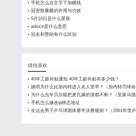
手机怎么在文字下加横线
冠突散囊菌的作用与功效
5月10日是什么星座
advice是什么意思
冠名和赞助有什么区别
猜你喜欢
40年工龄补贴通知 40年工龄补贴有多少钱？
姚明为什么比加内特进入名人堂早？（加内特罚球命
率？）
为什么当年贝尔能把麦孔爆的渣都不剩？（皇家马德
贝尔是哪个国家的？）
手机怎么修改ip静态地址
全运会男子乒乓球团体赛半决赛规则？（2001年世
团半决赛成绩？）