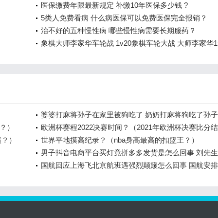
医保缴费年限最新规定 补缴10年医保多少钱 ?
5类人免费看病 什么病医保可以免费医保完全报销？
治不好的五种慢性病 哪些慢性病需要长期服药？
象棋大师李家华车轮战 1v20象棋车轮大战 大师李家华
婆婆打麻将孙子在家里被狗吃了 奶奶打麻将狗吃了孙
？）
真事吗？
欧洲杯赛程2022决赛时间？（2021年欧洲杯决赛比分
绩？）
公布？）
世界平地摸高纪录？（nba身高最高的扣篮王？）
男子抖音电商平台买灯竟拼多多发货是怎么回事 刘先
感觉被欺骗赚差价进行了退款
国航回应上海飞北京航班遇强烈颠簸怎么回事 国航安
人陪同受伤旅客和乘务员前往医院治疗