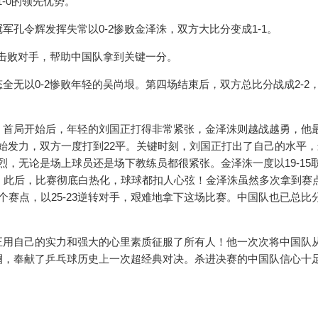
-0的领先优势。
孔令辉发挥失常以0-2惨败金泽洙，双方大比分变成1-1。
松击败对手，帮助中国队拿到关键一分。
无以0-2惨败年轻的吴尚垠。第四场结束后，双方总比分战成2-2
。首局开始后，年轻的刘国正打得非常紧张，金泽洙则越战越勇，他
开始发力，双方一度打到22平。关键时刻，刘国正打出了自己的水平
激烈，无论是场上球员还是场下教练员都很紧张。金泽洙一度以19-15
。此后，比赛彻底白热化，球球都扣人心弦！金泽洙虽然多次拿到赛
赛点，以25-23逆转对手，艰难地拿下这场比赛。中国队也已总比分
正用自己的实力和强大的心里素质征服了所有人！他一次次将中国队
澜，奉献了乒乓球历史上一次超经典对决。杀进决赛的中国队信心十