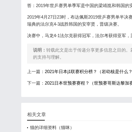
答：2019年世乒赛男单季军是中国的梁靖崑和韩国的
2019年4月27日23时，布达佩斯2019世乒赛男
瑞典的法尔克4-3战胜韩国的安宰贤，晋级决赛。
决赛中，马龙4-1法尔克获得冠军，法尔考获得亚军
说明：
转载此文是出于传递分享更多信息之目的。
的支持与理解。
上一篇：
2021年日本j1联赛积分榜？（岩幼核是什么
下一篇：
2021日本世预赛赛程？（世预赛哥斯达黎加
相关文章
猫的详细资料（猫咪）