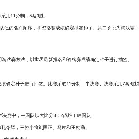
用11分制，5盘3胜。
4名队伍的名次顺序，和资格赛成绩确定抽签种子。第二阶段为淘汰赛
采用淘汰赛方法，以世界最新排名和资格赛成绩确定种子进行抽签。
绩确定种子进行抽签。比赛采取11分制，半决赛、决赛采用7盘4胜
体半决赛中，中国队以大比分3：2战胜了韩国队。
和孔令辉，三位小将刘国正、马琳和王励勤。