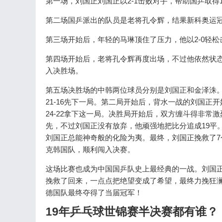
第一场，刘国正刘国正以2-1击败对手，帮助国乒取得1
第二场国乒派出的队员是老将孔令辉，结果新科奥运冠军
第三场开始后，年轻的马琳顶住了压力，他以2-0轻
第四场开始后，老将孔令辉再度出场，不过他依然状态全
入决胜场。
第五场决胜场的中韩两位球员分别是刘国正和金泽洙
21-16先下一局。第二局开始后，背水一战的刘国正
24-22拿下这一局。决胜局开始后，双方缠斗得非常
先，不过刘国正没有放弃，他顽强地把比分追成19平
刘国正总能神奇般的化险为夷。最终，刘国正挽救了7个
克韩国队，顺利闯入决赛。
这场比赛也成为中国国乒队史上最经典的一战。刘国
挽救了回来，一点点把绝望变成了希望，最终力挽狂
德国队最终夺得了当届冠军！
19年乒乓球世锦赛半决赛都有谁？