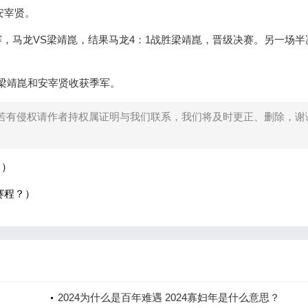
安宰贤。
单半决赛，马龙VS梁靖崑，结果马龙4：1战胜梁靖崑，晋级决赛。另一场
，梁靖崑和安宰贤收获季军。
若有侵权请作者持权属证明与我们联系，我们将及时更正、删除，谢
？）
赛程？）
2024为什么是百年难遇 2024寡妇年是什么意思？