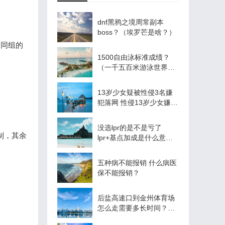
dnf黑鸦之境周常副本
boss？（埃罗芒是啥？）
，同组的
1500自由泳标准成绩？
（一千五百米游泳世界纪
录？）
13岁少女疑被性侵3名嫌
犯落网 性侵13岁少女嫌犯
均落网最新消息
没选lpr的是不是亏了
制，其余
lpr+基点加成是什么意
思？
五种病不能报销 什么病医
保不能报销？
后盐高速口到金州体育场
怎么走需要多长时间？
（金州有几个大商新玛