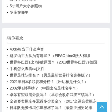
5寸照片大小参照物
罗庄在哪里
猜你喜欢
40db相当于什么声音
赫罗纳主力队员有哪些？（FIFAOnline3妖人有哪
些？）
世界杯巴西1比7惨败原因？（2018世界杯巴西vs德国
主要原因？）
手机怎么查看caj文件
世界足球队排名？（男足最新世界排名完整版？）
2021年日本j1联赛积分榜？（岩幼核是什么？）
2002甲a射手榜？（中国出名足球名字？）
卓尔有望取消外援吗？（卓尔会改名武汉三镇吗？）
全锦赛樊振东夺冠得多少奖金？（2017全运会樊振东
夺冠没？）
日本队无缘卡塔尔世界杯了吗？（最新亚洲男足排