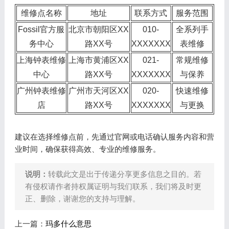
维修点名称
地址
联系方式
服务范围
Fossil官方服
北京市朝阳区XX
010-
全系列手
务中心
路XX号
XXXXXXX
表维修
上海钟表维修
上海市黄浦区XX
021-
常规维修
中心
路XX号
XXXXXXX
与保养
广州钟表维修
广州市天河区XX
020-
快速维修
店
路XX号
XXXXXXX
与更换
建议在选择维修点前，先通过官网或电话确认服务内容和营
业时间，确保获得高效、专业的维修服务。
说明：
转载此文是出于传递分享更多信息之目的。若
有侵权请作者持权属证明与我们联系，我们将及时更
正、删除，谢谢您的支持与理解。
上一篇：
玛多什么意思