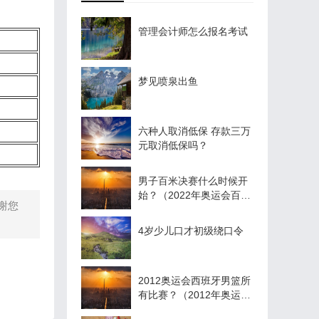
管理会计师怎么报名考试
梦见喷泉出鱼
六种人取消低保 存款三万
元取消低保吗？
男子百米决赛什么时候开
始？（2022年奥运会百米
谢您
决赛排名？）
4岁少儿口才初级绕口令
2012奥运会西班牙男篮所
有比赛？（2012年奥运会
篮球冠军？）