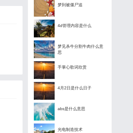
梦到被僵尸追
4d管理内容是什么
梦见杀牛分割牛肉什么意
思
手掌心歌词欣赏
4月2日是什么日子
abs是什么意思
光电制造技术