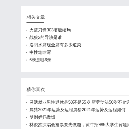
相关文章
火蓝刀锋303潜艇结局
战狼2的导演是谁
洛阳水席现全席有多少道菜
中性笔缩写
6亲是哪6亲
猜你喜欢
灵活就业男性退休是50还是55岁 新劳动法50岁不允
吗？
属猪2021年运势及运程属猪2021年运势及运程如何
梦到妈妈做饭
林俊杰演唱会抢票要先做题，黄牛招985大学生背题