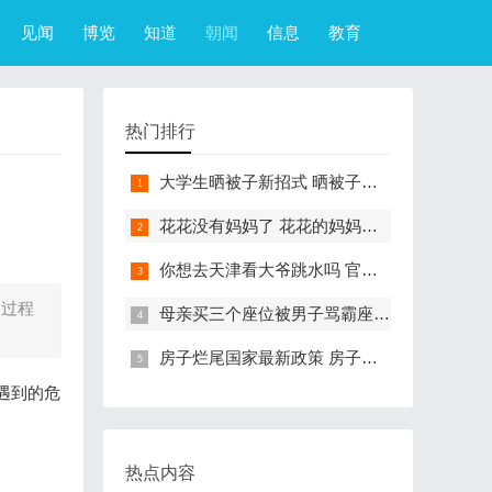
见闻
博览
知道
朝闻
信息
教育
热门排行
大学生晒被子新招式 晒被子新花样实在太机智
花花没有妈妈了 花花的妈妈是哪只大熊猫
你想去天津看大爷跳水吗 官方回应天津大爷跳水成打卡点
务过程
母亲买三个座位被男子骂霸座 女子买3个座位被无座大爷骂哭怎么回事
房子烂尾国家最新政策 房子烂尾了该找哪个部门解决?
遇到的危
热点内容