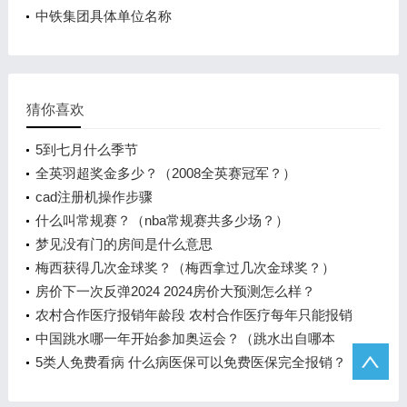
中铁集团具体单位名称
猜你喜欢
5到七月什么季节
全英羽超奖金多少？（2008全英赛冠军？）
cad注册机操作步骤
什么叫常规赛？（nba常规赛共多少场？）
梦见没有门的房间是什么意思
梅西获得几次金球奖？（梅西拿过几次金球奖？）
房价下一次反弹2024 2024房价大预测怎么样？
农村合作医疗报销年龄段 农村合作医疗每年只能报销
400吗?
中国跳水哪一年开始参加奥运会？（跳水出自哪本
书？）
5类人免费看病 什么病医保可以免费医保完全报销？