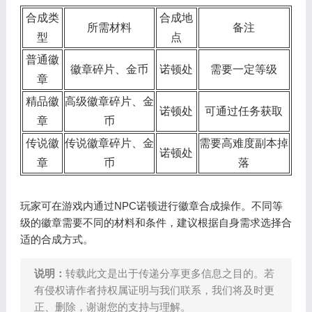
合成类
合成地
所需材料
备注
型
点
普通徽
徽章碎片、金币
诺顿处
需要一定等级
章
精品徽
高级徽章碎片、金
诺顿处
可通过任务获取
章
币
传说徽
传说徽章碎片、金
需要高难度副本掉
诺顿处
章
币
落
玩家可在游戏内通过NPC诺顿进行徽章合成操作。不同等
级的徽章需要不同的材料和条件，建议根据自身需求选择合
适的合成方式。
说明：
转载此文是出于传递分享更多信息之目的。若
有侵权请作者持权属证明与我们联系，我们将及时更
正、删除，谢谢您的支持与理解。