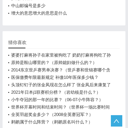
中山邮编号是多少
增大的意思增大的意思是什么
猜你喜欢
婆婆打麻将孙子在家里被狗吃了 奶奶打麻将狗吃了孙
子是真事吗？
原帅是鞍山哪里的？（原帅媳妇做什么的？）
2014东京世乒赛男单决赛？（世乒赛和世锦赛哪个含
金量高？）
医保缴费年限最新规定 补缴10年医保多少钱 ?
头顶钉钉子的张金凤现在怎么样了 张金凤后来康复了
吗？
2021年日本j1联赛积分榜？（岩幼核是什么？）
小牛夺冠的那一年的比赛？（06-07小牛阵容？）
世界杯开幕时间和结束时间？（世界杯一场比赛时间
是多少分钟？）
全英羽超奖金多少？（2008全英赛冠军？）
鹈鹕属于什么阵营？（鹈鹕原名叫什么？）