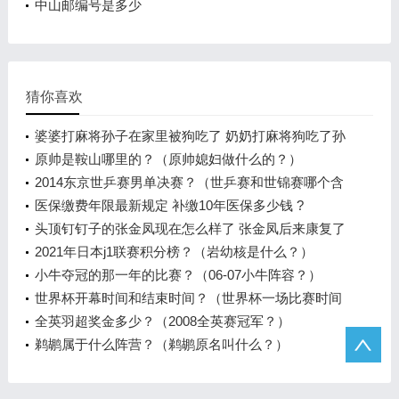
中山邮编号是多少
猜你喜欢
婆婆打麻将孙子在家里被狗吃了 奶奶打麻将狗吃了孙
子是真事吗？
原帅是鞍山哪里的？（原帅媳妇做什么的？）
2014东京世乒赛男单决赛？（世乒赛和世锦赛哪个含
金量高？）
医保缴费年限最新规定 补缴10年医保多少钱 ?
头顶钉钉子的张金凤现在怎么样了 张金凤后来康复了
吗？
2021年日本j1联赛积分榜？（岩幼核是什么？）
小牛夺冠的那一年的比赛？（06-07小牛阵容？）
世界杯开幕时间和结束时间？（世界杯一场比赛时间
是多少分钟？）
全英羽超奖金多少？（2008全英赛冠军？）
鹈鹕属于什么阵营？（鹈鹕原名叫什么？）