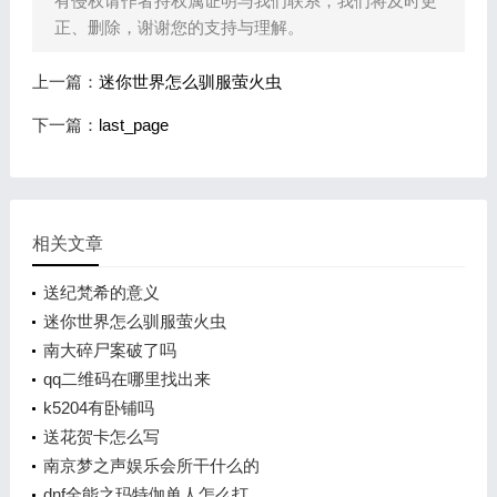
有侵权请作者持权属证明与我们联系，我们将及时更
正、删除，谢谢您的支持与理解。
上一篇：
迷你世界怎么驯服萤火虫
下一篇：
last_page
相关文章
送纪梵希的意义
迷你世界怎么驯服萤火虫
南大碎尸案破了吗
qq二维码在哪里找出来
k5204有卧铺吗
送花贺卡怎么写
南京梦之声娱乐会所干什么的
dnf全能之玛特伽单人怎么打