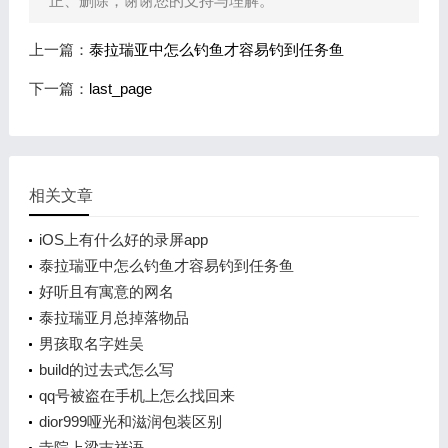
正、删除，谢谢您的支持与理解。
上一篇：
泰拉瑞亚中怎么钓鱼才容易钓到任务鱼
下一篇：
last_page
相关文章
iOS上有什么好的录屏app
泰拉瑞亚中怎么钓鱼才容易钓到任务鱼
好听且有寓意的网名
泰拉瑞亚月总掉落物品
男孩取名字姓吴
build的过去式怎么写
qq号被盗在手机上怎么找回来
dior999哑光和滋润包装区别
寺院上梁吉祥语