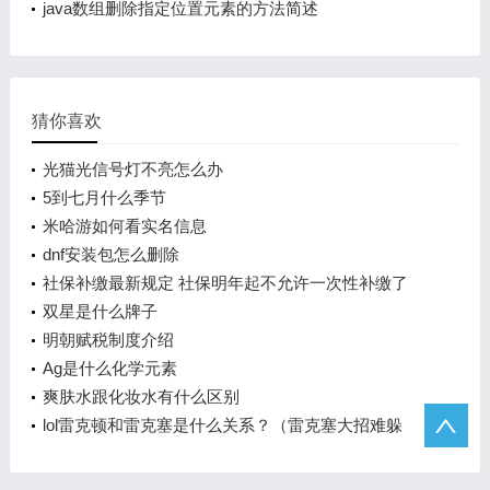
java数组删除指定位置元素的方法简述
猜你喜欢
光猫光信号灯不亮怎么办
5到七月什么季节
米哈游如何看实名信息
dnf安装包怎么删除
社保补缴最新规定 社保明年起不允许一次性补缴了
吗？
双星是什么牌子
明朝赋税制度介绍
Ag是什么化学元素
爽肤水跟化妆水有什么区别
lol雷克顿和雷克塞是什么关系？（雷克塞大招难躲
吗？）