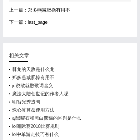
上一篇：
郑多燕减肥操有用不
下一篇：
last_page
相关文章
棘龙的天敌是什么龙
郑多燕减肥操有用不
jc说散就散歌词含义
魔法大陆创世记的作者人呢
明智光秀造句
珠心算算盘使用方法
aj黑曜石和黑白熊猫的区别是什么
lol洲际赛2018比赛规则
lol中单游走技巧有什么