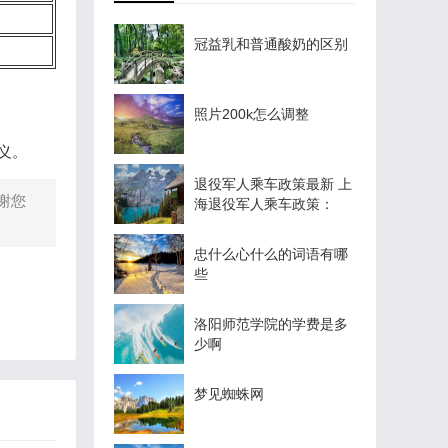
冠益乳和普通酸奶的区别
照片200k怎么调整
义。
退役军人乘车政策最新 上
谢您
海退役军人乘车政策：
忠什么心什么的词语有哪
些
洛阳师范学院的学费是多
少啊
梦见蜘蛛网