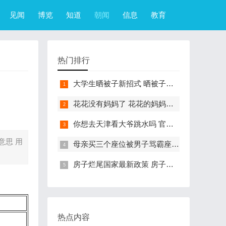
见闻
博览
知道
朝闻
信息
教育
热门排行
大学生晒被子新招式 晒被子新花样实在太机智
花花没有妈妈了 花花的妈妈是哪只大熊猫
你想去天津看大爷跳水吗 官方回应天津大爷跳水成打卡点
意思 用
母亲买三个座位被男子骂霸座 女子买3个座位被无座大爷骂哭怎么回事
房子烂尾国家最新政策 房子烂尾了该找哪个部门解决?
热点内容