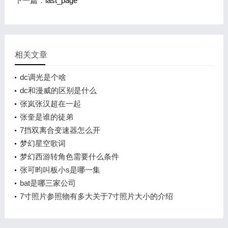
下一篇：
last_page
相关文章
dc调光是个啥
dc和漫威的区别是什么
张岚张汉超在一起
张奎是谁的徒弟
7挡双离合变速器怎么开
梦幻星空歌词
梦幻西游转角色需要什么条件
张可昀叫板小s是哪一集
bat是哪三家公司
7寸照片参照物有多大关于7寸照片大小的介绍