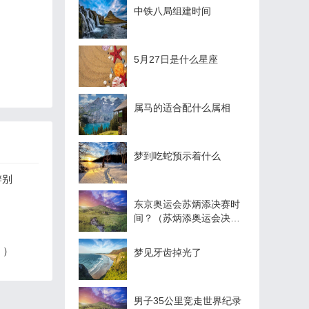
中铁八局组建时间
5月27日是什么星座
属马的适合配什么属相
梦到吃蛇预示着什么
辨别
东京奥运会苏炳添决赛时
间？（苏炳添奥运会决赛
地点？）
？）
梦见牙齿掉光了
男子35公里竞走世界纪录