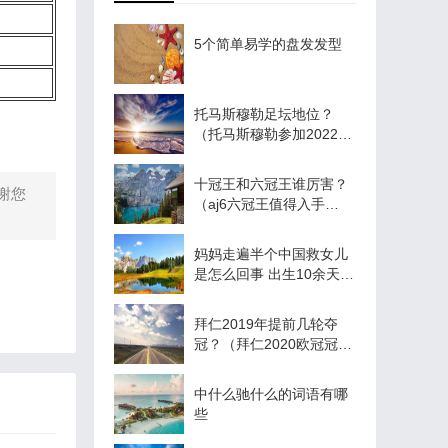
5个简单易学的盘发发型
托马斯穆勒足坛地位？
（托马斯穆勒参加2022世
界杯吗？）
十冠王和六冠王谁厉害？
谢您
（aj6六冠王值得入手
吗？）
妈妈走遍半个中国救女儿
是怎么回事 出生10余天女
婴可可被诊断为视网膜母
细胞瘤
拜仁2019年提前几轮夺
冠？（拜仁2020欧冠冠军
阵容？）
中什么驰什么的词语有哪
些