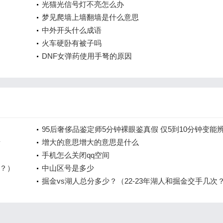
光猫光信号灯不亮怎么办
梦见爬墙上墙翻墙是什么意思
中外开头什么成语
火车硬卧有被子吗
DNF女弹药使用手弩的原因
95后奢侈品鉴定师5分钟裸眼鉴真假 仅5到10分钟变能
牙
真假是怎么回事
增大的意思增大的意思是什么
手机怎么关闭qq空间
？）
中山区号是多少
掘金vs湖人总分多少？（22-23年湖人和掘金交手几次