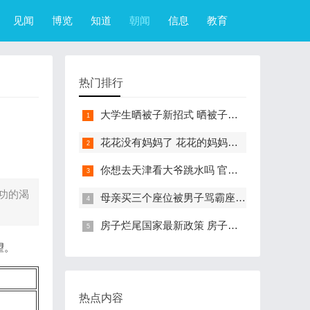
见闻
博览
知道
朝闻
信息
教育
热门排行
大学生晒被子新招式 晒被子新花样实在太机智
花花没有妈妈了 花花的妈妈是哪只大熊猫
你想去天津看大爷跳水吗 官方回应天津大爷跳水成打卡点
功的渴
母亲买三个座位被男子骂霸座 女子买3个座位被无座大爷骂哭怎么回事
房子烂尾国家最新政策 房子烂尾了该找哪个部门解决?
望。
热点内容