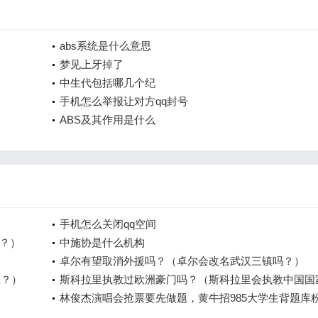
abs系统是什么意思
梦见上牙掉了
中生代包括哪几个纪
手机怎么举报让对方qq封号
ABS及其作用是什么
手机怎么关闭qq空间
？）
中施协是什么机构
卓尔有望取消外援吗？（卓尔会改名武汉三镇吗？）
练？）
斯科拉里执教过欧洲豪门吗？（斯科拉里会执教中国国
吗？）
林俊杰演唱会抢票要先做题，黄牛招985大学生背题库
为抢演唱会门票