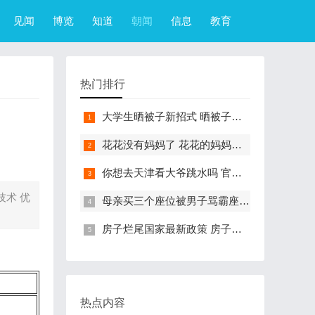
见闻
博览
知道
朝闻
信息
教育
热门排行
大学生晒被子新招式 晒被子新花样实在太机智
花花没有妈妈了 花花的妈妈是哪只大熊猫
你想去天津看大爷跳水吗 官方回应天津大爷跳水成打卡点
技术 优
母亲买三个座位被男子骂霸座 女子买3个座位被无座大爷骂哭怎么回事
房子烂尾国家最新政策 房子烂尾了该找哪个部门解决?
热点内容