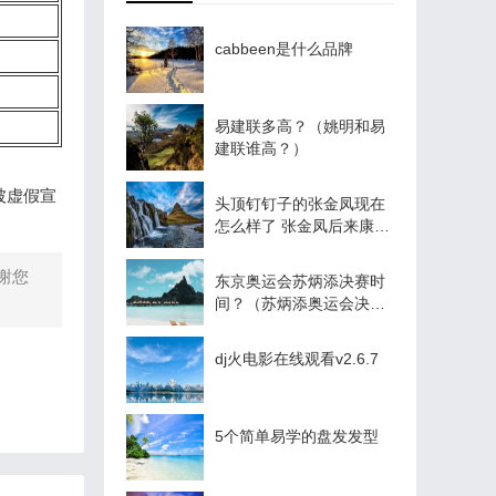
cabbeen是什么品牌
易建联多高？（姚明和易
建联谁高？）
被虚假宣
头顶钉钉子的张金凤现在
怎么样了 张金凤后来康复
了吗？
谢您
东京奥运会苏炳添决赛时
间？（苏炳添奥运会决赛
地点？）
dj火电影在线观看v2.6.7
5个简单易学的盘发发型