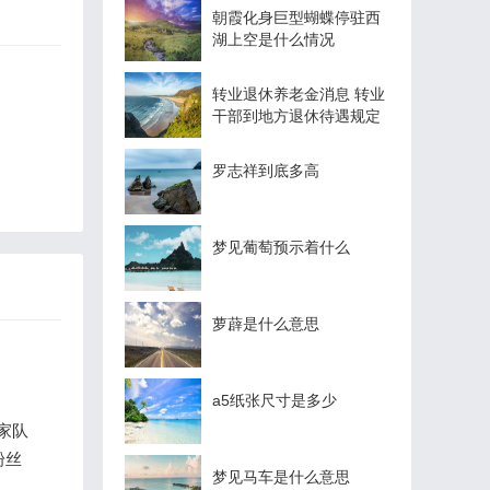
朝霞化身巨型蝴蝶停驻西
湖上空是什么情况
转业退休养老金消息 转业
干部到地方退休待遇规定
罗志祥到底多高
梦见葡萄预示着什么
萝薜是什么意思
a5纸张尺寸是多少
家队
粉丝
梦见马车是什么意思