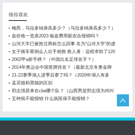
猜你喜欢
梅西，马拉多纳身高多少？（马拉多纳身高多少？）
血价格一览表2023 输血费用新农合报销吗？
山河大学已被抢注商标怎么回事 名为“山河大学”的虚
拟高校在网上爆火
女子骑车晕倒众人出手相救 救人者：远程求助了120
2002甲a射手榜？（中国出名足球名字？）
2014年奥运会中国奖牌排名？（最新北京冬奥金牌
榜？）
21-22赛季湖人进季后赛了吗？（2020年湖人有多
强？）
孟买猫和黑猫的区别
邢志强原来在cba哪个队？（山西男篮邢志强为何叫
大牛？）
五种病不能报销 什么病医保不能报销？