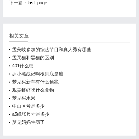
下一篇：
last_page
相关文章
孟美岐参加的综艺节目和真人秀有哪些
孟买猫和黑猫的区别
401什么梗
罗小黑战记啊根到底是谁
梦见买新车有什么预兆
观赏虾虾吃什么食物
梦见买水果
中山区号是多少
a5纸张尺寸是多少
梦见妈妈生病了